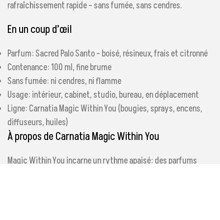
rafraîchissement rapide – sans fumée, sans cendres.
En un coup d’œil
Parfum: Sacred Palo Santo – boisé, résineux, frais et citronné
Contenance: 100 ml, fine brume
Sans fumée: ni cendres, ni flamme
Usage: intérieur, cabinet, studio, bureau, en déplacement
Ligne: Carnatia Magic Within You (bougies, sprays, encens,
diffuseurs, huiles)
À propos de Carnatia Magic Within You
Magic Within You incarne un rythme apaisé: des parfums
inspirés par la nature qui accompagnent la réflexion
intérieure et le calme. Les visuels et les noms de parfums se
retrouvent dans toute la ligne – des bougies aux sprays, en
passant par l’encens, les diffuseurs et les huiles –, de sorte