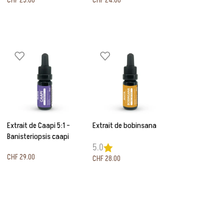
CHF
25.00
CHF
24.00
Extrait de Caapi 5:1 –
Extrait de bobinsana
Banisteriopsis caapi
5.0
CHF
29.00
CHF
28.00