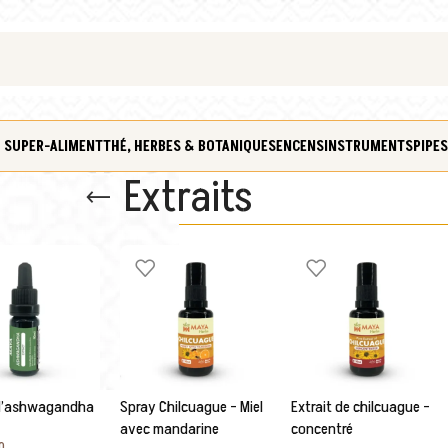
 SUPER-ALIMENT
THÉ, HERBES & BOTANIQUES
ENCENS
INSTRUMENTS
PIPES
Extraits
 d’ashwagandha
Spray Chilcuague – Miel
Extrait de chilcuague –
avec mandarine
concentré