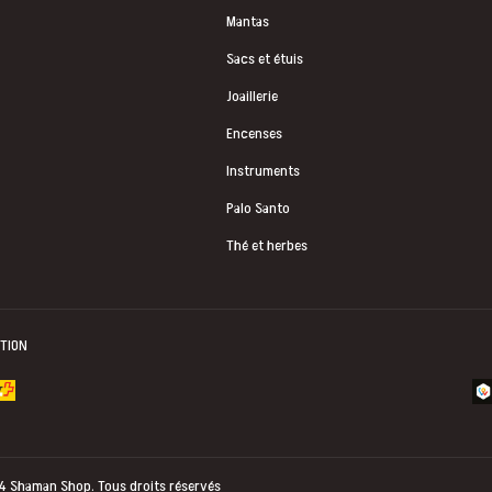
Mantas
Sacs et étuis
Joaillerie
Encenses
Instruments
Palo Santo
Thé et herbes
ITION
24
Shaman Shop
. Tous droits réservés