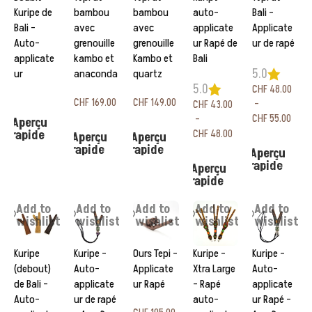
Kuripe de
bambou
bambou
auto-
Bali –
Bali –
avec
avec
applicate
Applicate
Auto-
grenouille
grenouille
ur Rapé de
ur de rapé
applicate
kambo et
Kambo et
Bali
5.0
ur
anaconda
quartz
5.0
CHF
48.00
CHF
169.00
CHF
149.00
–
CHF
43.00
Lire la suite
CHF
55.00
–
Aperçu
Ajouter au panier
Ajouter au panier
rapide
CHF
48.00
Aperçu
Aperçu
Choix des options
rapide
rapide
Aperçu
Choix des options
rapide
Aperçu
rapide
Add to
Add to
Add to
Add to
Add to
wishlist
wishlist
wishlist
wishlist
wishlist
Kuripe
Kuripe –
Ours Tepi –
Kuripe –
Kuripe –
(debout)
Auto-
Applicate
Xtra Large
Auto-
de Bali –
applicate
ur Rapé
– Rapé
applicate
Auto-
ur de rapé
auto-
ur Rapé –