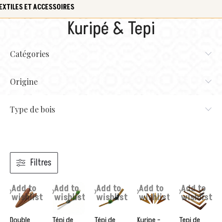
EXTILES ET ACCESSOIRES
Kuripé & Tepi
Catégories
Origine
Type de bois
Filtres
Add to
Add to
Add to
Add to
Add to
wishlist
wishlist
wishlist
wishlist
wishlist
Double
Tépi de
Tépi de
Kuripe –
Tepi de