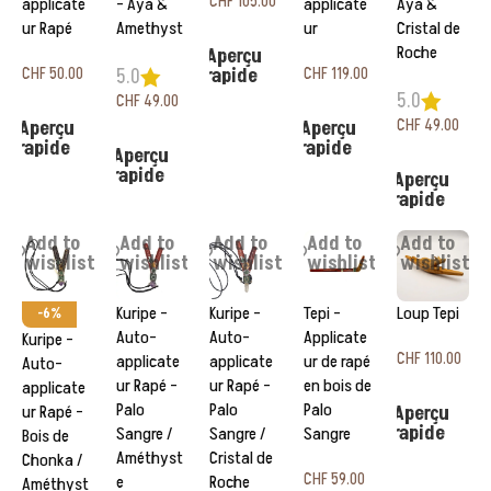
CHF
105.00
applicate
– Aya &
applicate
Aya &
ur Rapé
Amethyst
ur
Cristal de
Ajouter au panier
Roche
Aperçu
rapide
CHF
50.00
CHF
119.00
5.0
5.0
CHF
49.00
Choix des options
Choix des options
CHF
49.00
Aperçu
Aperçu
Ajouter au panier
rapide
rapide
Aperçu
Ajouter au panier
rapide
Aperçu
rapide
Add to
Add to
Add to
Add to
Add to
wishlist
wishlist
wishlist
wishlist
wishlist
Kuripe –
Kuripe –
Tepi –
Loup Tepi
-6%
Auto-
Auto-
Applicate
Kuripe –
CHF
110.00
applicate
applicate
ur de rapé
Auto-
ur Rapé –
ur Rapé –
en bois de
applicate
Ajouter au panier
Palo
Palo
Palo
Aperçu
ur Rapé –
rapide
Sangre /
Sangre /
Sangre
Bois de
Améthyst
Cristal de
Chonka /
CHF
59.00
e
Roche
Améthyst