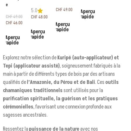
e
Ajouter au panier
CHF
49.00
5.0
Aperçu
rapide
CHF
49.00
CHF
48.00
Ajouter au panier
CHF
46.00
Aperçu
Ajouter au panier
rapide
Aperçu
Ajouter au panier
rapide
Aperçu
rapide
Explorez notre sélection de
Kuripé (auto-applicateur) et
Tepi (applicateur assisté)
, soigneusement fabriqués à la
main à partir de différents types de bois par des artisans
qualifiés de
l’Amazonie, du Pérou et de Bali
. Ces
outils
chamaniques traditionnels
sont utilisés pour la
purification spirituelle, la guérison et les pratiques
cérémonielles
, favorisant une connexion profonde aux
sagesses ancestrales.
Ressentez la
puissance de la nature
avec nos