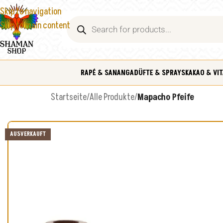
Skip to navigation
Skip to main content
RAPÉ & SANANGA
DÜFTE & SPRAYS
KAKAO & VIT
Startseite
/
Alle Produkte
/
Mapacho Pfeife
AUSVERKAUFT