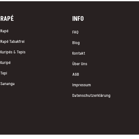
RAP
É
INFO
Rapé
FAQ
Rapé Tabakfrei
Blog
Kuripés & Tepis
Kontakt
Kuripé
Über Uns
Tepi
AGB
Sananga
Impressum
Datenschutzerklärung