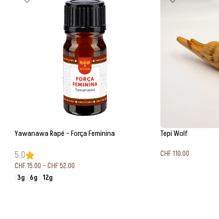
Yawanawa Rapé – Força Feminina
Tepi Wolf
CHF
110.00
5.0
CHF
15.00
–
CHF
52.00
3g
6g
12g