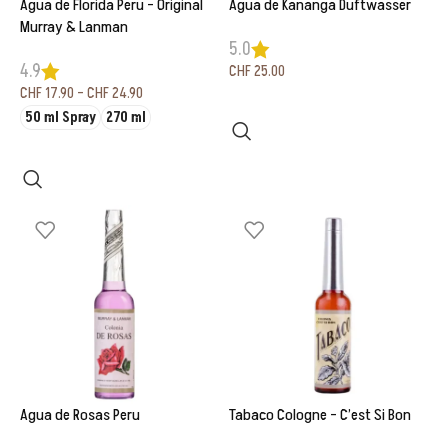
Agua de Florida Peru – Original
Agua de Kananga Duftwasser
Murray & Lanman
5.0
4.9
CHF
25.00
CHF
17.90
–
CHF
24.90
In den Warenkorb
50 ml Spray
270 ml
Ausführung wählen
Agua de Rosas Peru
Tabaco Cologne – C’est Si Bon