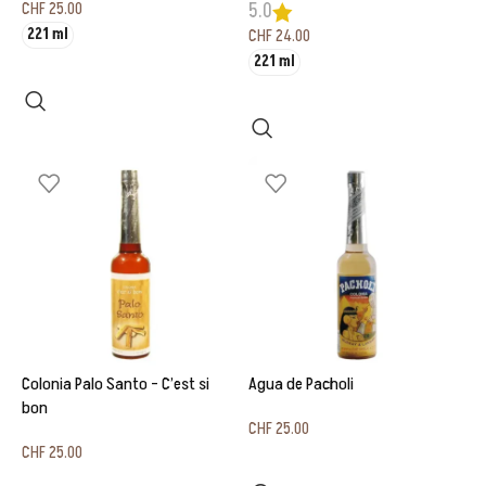
CHF
25.00
5.0
221 ml
CHF
24.00
221 ml
Ausführung wählen
Ausführung wählen
Colonia Palo Santo – C’est si
Agua de Pacholi
bon
CHF
25.00
CHF
25.00
In den Warenkorb
In den Warenkorb