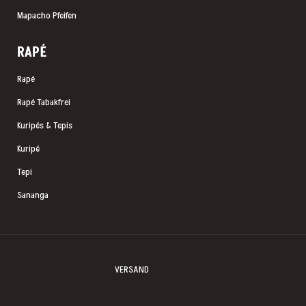
Mapacho Pfeifen
RAP
É
Rapé
Rapé Tabakfrei
Kuripés & Tepis
Kuripé
Tepi
Sananga
VERSAND