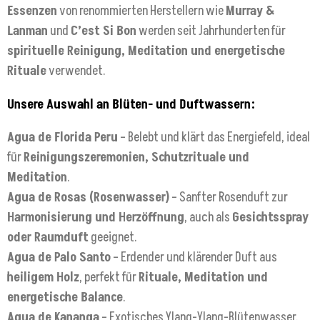
Essenzen
von renommierten Herstellern wie
Murray &
Lanman
und
C’est Si Bon
werden seit Jahrhunderten für
spirituelle Reinigung, Meditation und energetische
Rituale
verwendet.
Unsere Auswahl an Blüten- und Duftwassern:
Agua de Florida Peru
– Belebt und klärt das Energiefeld, ideal
für
Reinigungszeremonien, Schutzrituale und
Meditation
.
Agua de Rosas (Rosenwasser)
– Sanfter Rosenduft zur
Harmonisierung und Herzöffnung
, auch als
Gesichtsspray
oder Raumduft
geeignet.
Agua de Palo Santo
– Erdender und klärender Duft aus
heiligem Holz
, perfekt für
Rituale, Meditation und
energetische Balance
.
Agua de Kananga
– Exotisches Ylang-Ylang-Blütenwasser,