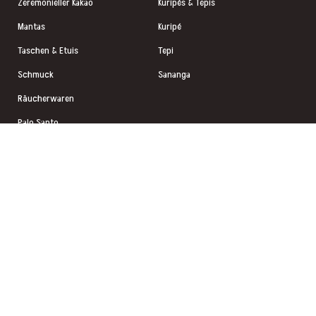
Zeremonieller Kakao
Kuripés & Tepis
Mantas
Kuripé
Taschen & Etuis
Tepi
Schmuck
Sananga
Räucherwaren
Palo Santo
Instrumente
Tee & Kräuter
Schmuck
Mapacho Pfeifen
VERSAND