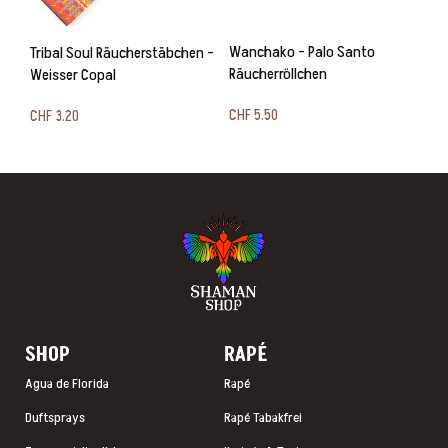
Wanchako – Palo Santo
Pal
Tribal Soul Räucherstäbchen –
Räucherröllchen
Weisser Copal
CH
CHF
5.50
CHF
3.20
In den Warenkorb
In den Warenkorb
SHOP
RAP
É
Agua de Florida
Rapé
Duftsprays
Rapé Tabakfrei