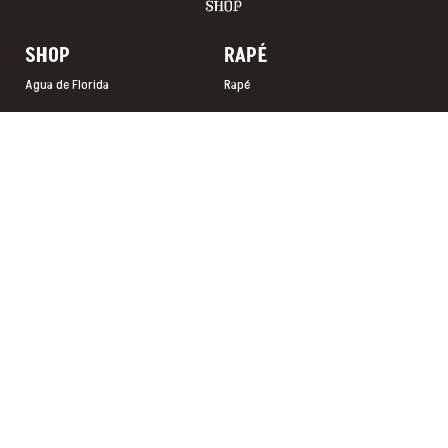
SHOP
RAP
É
Agua de Florida
Rapé
Duftsprays
Rapé Tabakfrei
Zeremonieller Kakao
Kuripés & Tepis
Mantas
Kuripé
Taschen & Etuis
Tepi
Schmuck
Sananga
Räucherwaren
Palo Santo
Instrumente
Tee & Kräuter
Schmuck