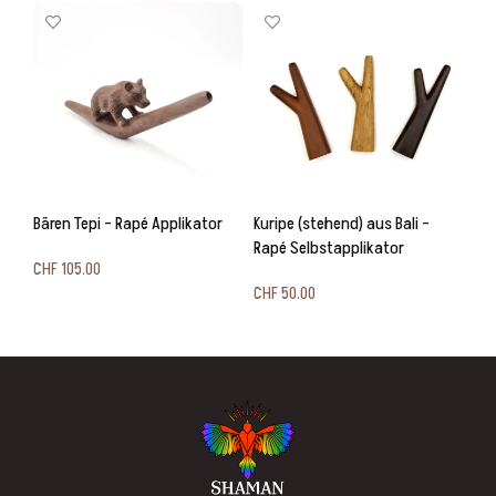
Bären Tepi – Rapé Applikator
Kuripe (stehend) aus Bali –
Kur
Rapé Selbstapplikator
– P
CHF
105.00
CHF
50.00
CH
In den Warenkorb
Ausführung wählen
I