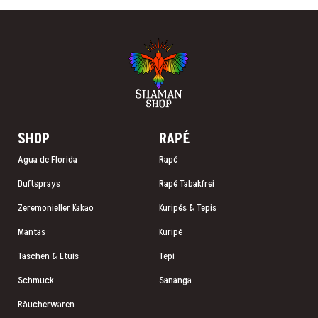
SHOP
RAP
É
Agua de Florida
Rapé
Duftsprays
Rapé Tabakfrei
Zeremonieller Kakao
Kuripés & Tepis
Mantas
Kuripé
Taschen & Etuis
Tepi
Schmuck
Sananga
Räucherwaren