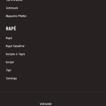
Details und Verarbeitung
Hochwertige Glasperlen in Orange, Royalblau und Schwarz
werden in feiner Perlenfädeltechnik zu einem dichten Kené-
Kopfteil verwoben. Darunter fallen lange, leichte Fransen,
abgeschlossen mit natürlichen Amazonas-Samen. Türkiser
Akzentbead am oberen Aufhängepunkt. Silberfarbene
Edelstahl-Ohrhaken.
Fairer Direktimport aus Pucallpa
Diese Ohrringe stammen aus dem direkten Bezug von
Kunsthandwerkerinnen in Pucallpa, Ucayali. Mit jedem Kauf
unterstützt du die Weitergabe traditionellen Handwerks und
faire Einkommen für indigene Familien im peruanischen
Amazonas.