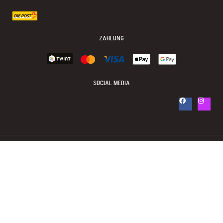
Häufige Fragen
Was bedeuten die Kené-Muster?
Kené ist das geometrische Bildvokabular der Shipibo-Konibo,
das kosmologische Zusammenhänge, Heilgesänge und die
Beziehung zur Natur abbildet. Jede Künstlerin trägt eigene
Variationen weiter – die Muster gelten als visionär
empfangen und werden in der Tradition mit der
Pflanzenmedizin und dem Ayahuasca-Lineage der Shipibo
verbunden.
Welche Samen werden verwendet?
Es sind natürliche Samen aus dem peruanischen
Amazonasgebiet. Cremefarben, glatt und leicht – traditionell
in der indigenen Schmuckherstellung als Naturmaterial