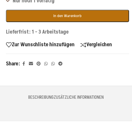
Nur noch 1 vorrätig
In den Warenkorb
Lieferfrist: 1 - 3 Arbeitstage
Zur Wunschliste hinzufügen
Vergleichen
Share:
BESCHREIBUNG
ZUSÄTZLICHE INFORMATIONEN
Beschreibung
Shipibo Ohrringe aus Peru – Kené-Geometrie
mit Amazonas-Samen