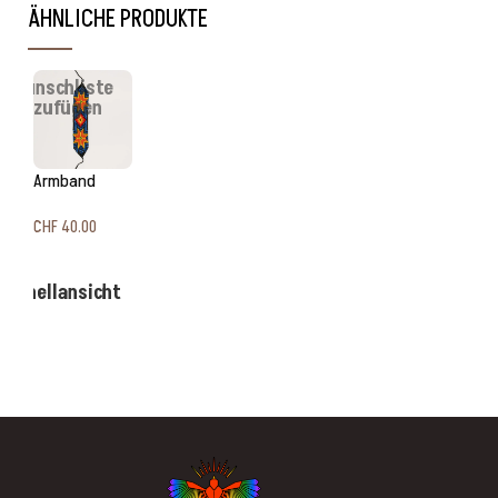
Diese handgefertigten Glasperlen Ohrringe aus Pucallpa im
peruanischen Amazonasgebiet vereinen die präzise Kené-
Geometrie der Shipibo-Konibo mit natürlichen Samen aus dem
Regenwald. Konzentrische Rauten in leuchtendem Orange,
Royalblau und Schwarz bilden das Herzstück, während lange
Glasperlen-Fransen in Naturkern-Samen auslaufen. Jedes
Paar ist ein handgefertigtes Unikat aus lebendiger indigener
Handwerkstradition – als Statement-Schmuck,
Festivalbegleiter oder ritueller Begleiter.
Kené – die geometrische Bildsprache der Shipibo-
Konibo
Kené ist das geometrische Mustervokabular der Shipibo-
Konibo aus dem westlichen Amazonas. Die