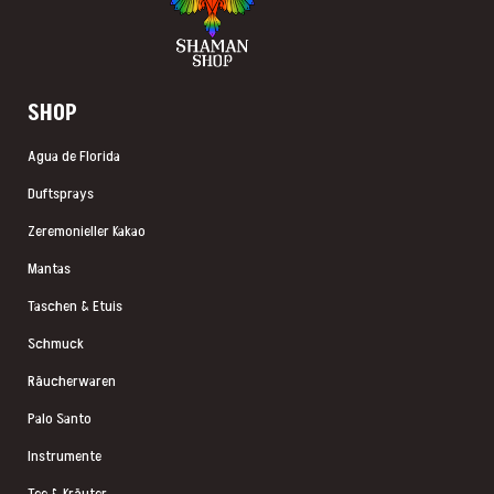
ineinandergreifenden Rauten und Linien verbinden in der
Tradition kosmologische Ordnung, Heilgesänge (Icaros) und
die Beziehung zwischen Mensch, Pflanze und Geistwelt. Seit
2008 ist die Kené-Kunst offiziell als Kulturerbe Perus
anerkannt. Die Frauen der Shipibo-Gemeinschaften tragen
dieses Wissen über Generationen weiter – jeder Stich ist
Ausdruck visionärer Erfahrung.
Naturschmuck mit Amazonas-Samen
Die cremefarbenen Natursamen am Ende jeder Franse
stammen aus dem Amazonas-Regenwald und werden
traditionell als Kraft- und Schutzelemente in indigenen
Schmuckstücken verarbeitet. Sie geben jedem Paar einen
erdigen, organischen Akzent – ein bewusster Kontrast zum
lebhaften Farbspiel der Glasperlen.