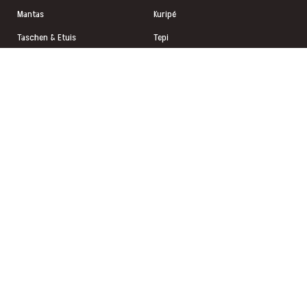
Mantas
Kuripé
Taschen & Etuis
Tepi
Schmuck
Sananga
Räucherwaren
Palo Santo
Instrumente
Tee & Kräuter
Schmuck
Mapacho Pfeifen
VERSAND