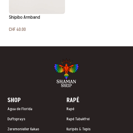
Shipibo Armband
CHF
40.00
In den Warenkorb
SHOP
RAP
É
Agua de Florida
Rapé
Duftsprays
Rapé Tabakfrei
Zeremonieller Kakao
Kuripés & Tepis