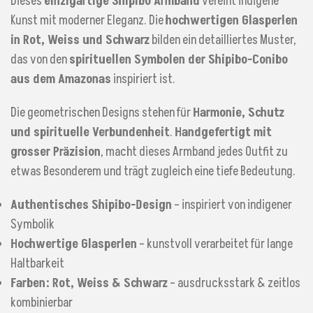
Dieses
einzigartige Shipibo Armband
vereint indigene
Kunst mit moderner Eleganz. Die
hochwertigen Glasperlen
in Rot, Weiss und Schwarz
bilden ein detailliertes Muster,
das von den
spirituellen Symbolen der Shipibo-Conibo
aus dem Amazonas
inspiriert ist.
Die geometrischen Designs stehen für
Harmonie, Schutz
und spirituelle Verbundenheit
.
Handgefertigt mit
grosser Präzision
, macht dieses Armband jedes Outfit zu
etwas Besonderem und trägt zugleich eine tiefe Bedeutung.
Authentisches Shipibo-Design
– inspiriert von indigener
Symbolik
Hochwertige Glasperlen
– kunstvoll verarbeitet für lange
Haltbarkeit
Farben: Rot, Weiss & Schwarz
– ausdrucksstark & zeitlos
kombinierbar