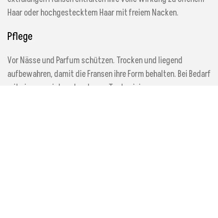
Haar oder hochgestecktem Haar mit freiem Nacken.
Pflege
Vor Nässe und Parfum schützen. Trocken und liegend
aufbewahren, damit die Fransen ihre Form behalten. Bei Bedarf
mit einem weichen, trockenen Tuch reinigen.
Häufige Fragen
Wie lang sind die Ohrringe?
Ca. 27 cm Gesamtlänge bei ca. 3.5 cm Breite – ein extralanges
Statement-Format.
Sind die Ohrringe schwer?
Mit ca. 19 g pro Ohrring sind sie für ihre Länge angenehm und
gut tragbar.