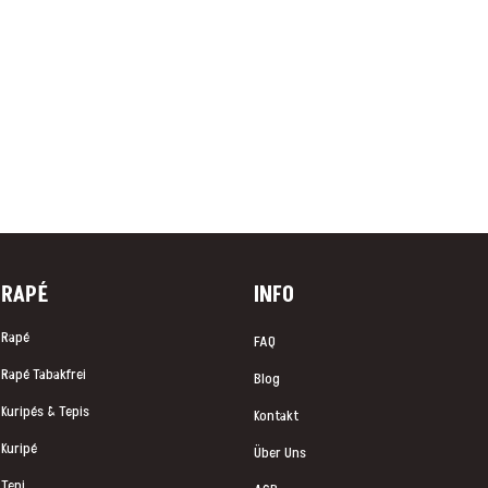
RAP
É
INFO
Rapé
FAQ
Rapé Tabakfrei
Blog
Kuripés & Tepis
Kontakt
Kuripé
Über Uns
Tepi