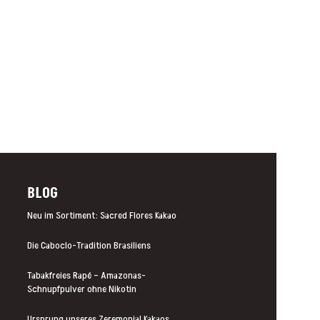
BLOG
Neu im Sortiment: Sacred Flores Kakao
Die Caboclo-Tradition Brasiliens
Tabakfreies Rapé – Amazonas-
Schnupfpulver ohne Nikotin
Ursprung unseres Zeremonial Kakaos