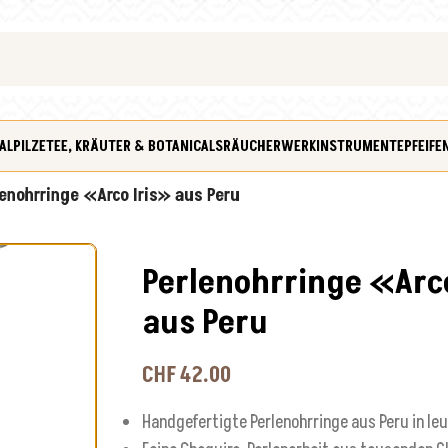
ALPILZE
TEE, KRÄUTER & BOTANICALS
RÄUCHERWERK
INSTRUMENTE
PFEIFE
lenohrringe «Arco Iris» aus Peru
Perlenohrringe «Arc
aus Peru
CHF
42.00
Handgefertigte Perlenohrringe aus Peru in 