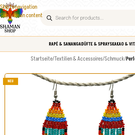
Skip to navigation
Skip to main content
RAPÉ & SANANGA
DÜFTE & SPRAYS
KAKAO & VIT
Startseite
/
Textilien & Accessoires
/
Schmuck
/
Per
NEU