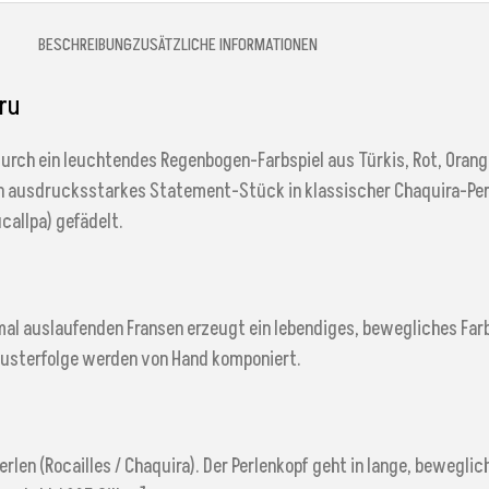
BESCHREIBUNG
ZUSÄTZLICHE INFORMATIONEN
ru
rch ein leuchtendes Regenbogen-Farbspiel aus Türkis, Rot, Orange
ein ausdrucksstarkes Statement-Stück in klassischer Chaquira-Perl
allpa) gefädelt.
l auslaufenden Fransen erzeugt ein lebendiges, bewegliches Farb
Musterfolge werden von Hand komponiert.
len (Rocailles / Chaquira). Der Perlenkopf geht in lange, beweglic