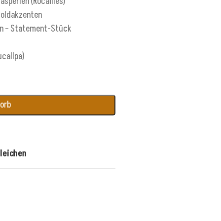
asperlen (Rocailles)
 Goldakzenten
en – Statement-Stück
callpa)
korb
leichen