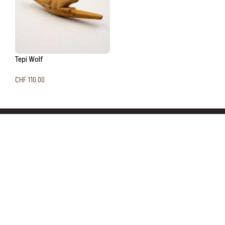
Tepi Wolf
CHF
110.00
In den Warenkorb
SHOP
RAP
É
Agua de Florida
Rapé