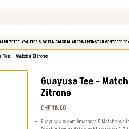
ALPILZE
TEE, KRÄUTER & BOTANICALS
RÄUCHERWERK
INSTRUMENTE
PFEIFE
 Tee – Matcha Zitrone
Guayusa Tee – Match
Zitrone
CHF
18.00
Guayusa aus dem Amazonas & Matcha aus J