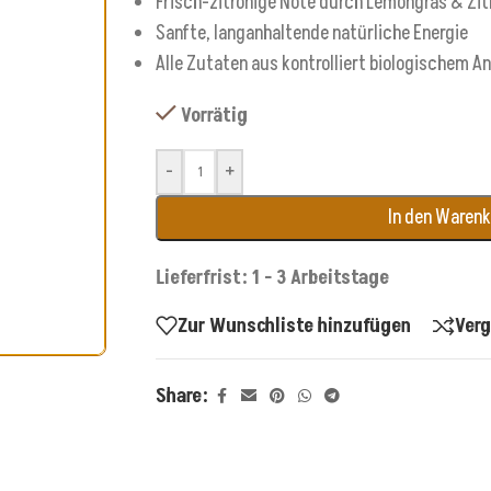
Frisch-zitronige Note durch Lemongras & Zi
Sanfte, langanhaltende natürliche Energie
Alle Zutaten aus kontrolliert biologischem A
Vorrätig
-
+
In den Waren
Lieferfrist: 1 - 3 Arbeitstage
Zur Wunschliste hinzufügen
Verg
Share: