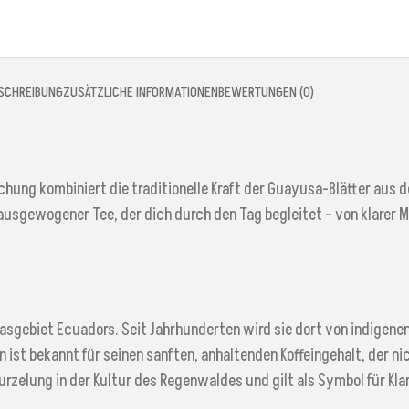
SCHREIBUNG
ZUSÄTZLICHE INFORMATIONEN
BEWERTUNGEN (0)
chung kombiniert die traditionelle Kraft der Guayusa-Blätter aus
ausgewogener Tee, der dich durch den Tag begleitet – von klarer 
nasgebiet Ecuadors. Seit Jahrhunderten wird sie dort von indigen
n ist bekannt für seinen sanften, anhaltenden Koffeingehalt, der
rzelung in der Kultur des Regenwaldes und gilt als Symbol für Kla