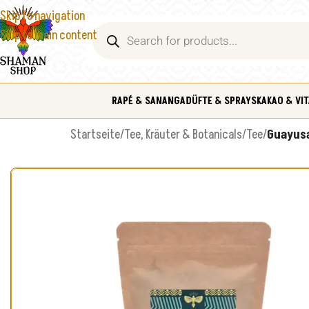
Skip to navigation
Skip to main content
RAPÉ & SANANGA
DÜFTE & SPRAYS
KAKAO & VIT
Startseite
/
Tee, Kräuter & Botanicals
/
Tee
/
Guayusa