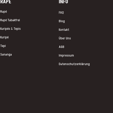
RAP
É
INFO
Rapé
FAQ
Rapé Tabakfrei
Blog
Kuripés & Tepis
Kontakt
Kuripé
Über Uns
Tepi
AGB
Sananga
Impressum
Datenschutzerklärung