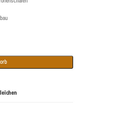
tronenschalen
nbau
korb
leichen