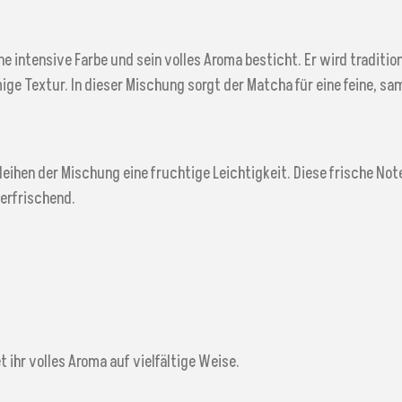
e intensive Farbe und sein volles Aroma besticht. Er wird traditio
ge Textur. In dieser Mischung sorgt der Matcha für eine feine, sa
eihen der Mischung eine fruchtige Leichtigkeit. Diese frische N
erfrischend.
t ihr volles Aroma auf vielfältige Weise.