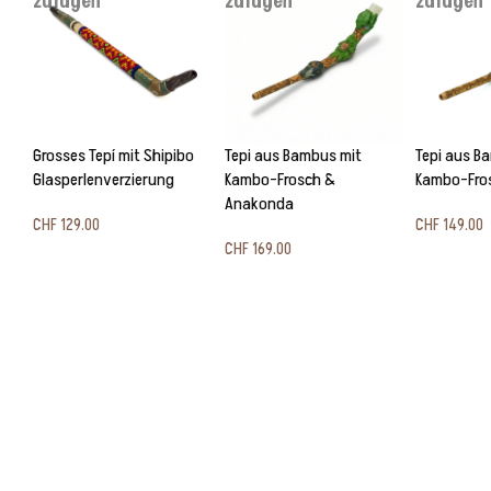
hinzufügen
hinzufügen
hinzufügen
Grosses Tepí mit Shipibo
Tepi aus Bambus mit
Tepi aus B
Glasperlenverzierung
Kambo-Frosch &
Kambo-Fro
Anakonda
CHF
129.00
CHF
149.00
CHF
169.00
Ausführung wählen
In den Wa
In den Warenkorb