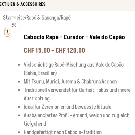
EXTILIEN & ACCESSOIRES
Startseite
/
Rapé & Sananga
/
Rapé
Klick zum Vergrößern
Caboclo Rapé – Curador – Vale do Capão
CHF
15.00
–
CHF
120.00
Vielschichtige Rapé-Mischung aus Vale do Capão
(Bahia, Brasilien)
Mit Tsunu, Murici, Jurema & Chakruna Aschen
Traditionell verwendet für Klarheit, Fokus und innere
Ausrichtung
Ideal für Zeremonien und bewusste Rituale
Ausbalanciertes Profil – erdend, weich und zugleich
tiefgehend
Handgefertigt nach Caboclo-Tradition