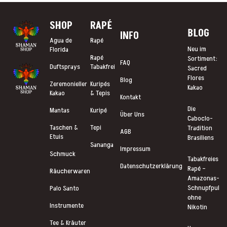
SHOP
RAP
É
BLOG
INFO
Agua de
Rapé
Neu im
Florida
Rapé
Sortiment:
FAQ
Duftsprays
Tabakfrei
Sacred
Flores
Blog
Zeremonieller
Kuripés
Kakao
Kakao
& Tepis
Kontakt
Die
Mantas
Kuripé
Über Uns
Caboclo-
Taschen &
Tepi
Tradition
AGB
Etuis
Brasiliens
Sananga
Impressum
Schmuck
Tabakfreies
Datenschutzerklärung
Rapé –
Räucherwaren
Amazonas-
Schnupfpulve
Palo Santo
ohne
Instrumente
Nikotin
Tee & Kräuter