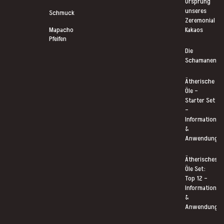
Ursprung
unseres
Schmuck
Zeremonial
Mapacho
Kakaos
Pfeifen
Die
Schamanentr
Ätherische
Öle –
Starter Set
–
Informationen
&
Anwendung
Ätherisches
Öle Set:
Top 12 –
Informationen
&
Anwendung