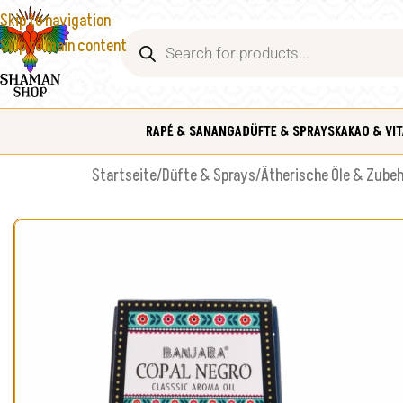
Skip to navigation
Skip to main content
RAPÉ & SANANGA
DÜFTE & SPRAYS
KAKAO & VIT
Startseite
/
Düfte & Sprays
/
Ätherische Öle & Zube