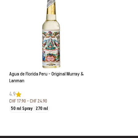
Agua de Florida Peru – Original Murray &
Lanman
4.9
CHF
17.90
–
CHF
24.90
50 ml Spray
270 ml