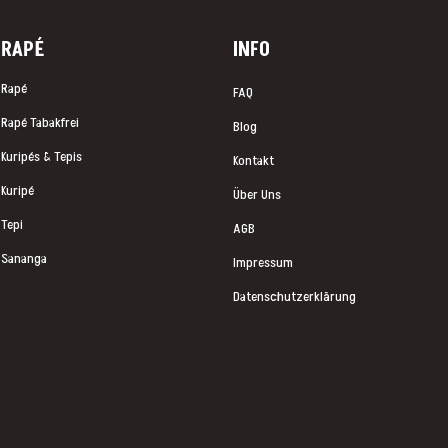
RAP
É
INFO
Rapé
FAQ
Rapé Tabakfrei
Blog
Kuripés & Tepis
Kontakt
Kuripé
Über Uns
Tepi
AGB
Sananga
Impressum
Datenschutzerklärung