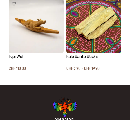
Tepi Wolf
Palo Santo Sticks
CHF
110.00
CHF
3.90
–
CHF
19.90
In den Warenkorb
Ausführung wählen