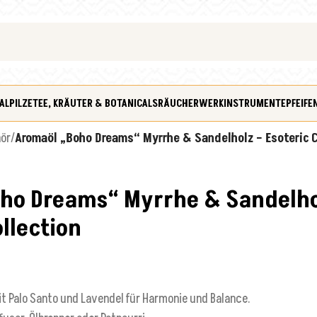
ALPILZE
TEE, KRÄUTER & BOTANICALS
RÄUCHERWERK
INSTRUMENTE
PFEIFE
hör
/
Aromaöl „Boho Dreams“ Myrrhe & Sandelholz – Esoteric C
ho Dreams“ Myrrhe & Sandelh
ollection
it Palo Santo und Lavendel für Harmonie und Balance.