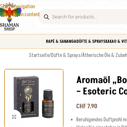
Skip to navigation
Skip to main content
RAPÉ & SANANGA
DÜFTE & SPRAYS
KAKAO & VIT
Startseite
/
Düfte & Sprays
/
Ätherische Öle & Zube
Aromaöl „Bo
– Esoteric C
CHF
7.90
Klick zum Vergrößern
Beruhigendes Duftprofil m