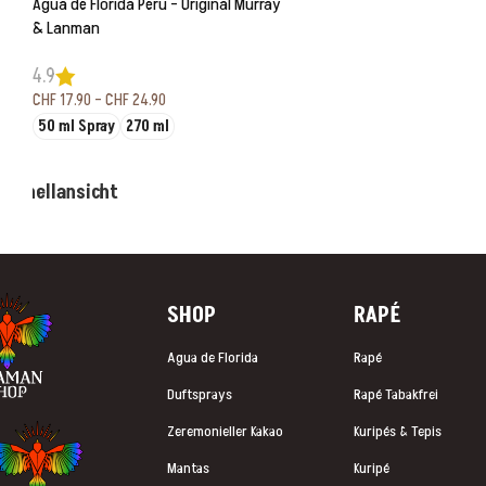
Agua de Florida Peru – Original Murray
& Lanman
4.9
CHF
17.90
–
CHF
24.90
50 ml Spray
270 ml
Ausführung wählen
Schnellansicht
SHOP
RAP
É
Agua de Florida
Rapé
Duftsprays
Rapé Tabakfrei
Zeremonieller Kakao
Kuripés & Tepis
Mantas
Kuripé