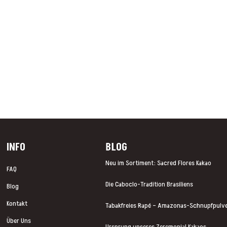
INFO
BLOG
Neu im Sortiment: Sacred Flores Kakao
FAQ
Die Caboclo-Tradition Brasiliens
Blog
Kontakt
Tabakfreies Rapé – Amazonas-Schnupfpulve
Über Uns
Ursprung unseres Zeremonial Kakaos