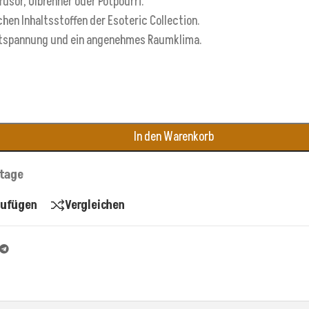
ffusor, Ölbrenner oder Potpourri.
hen Inhaltsstoffen der Esoteric Collection.
ntspannung und ein angenehmes Raumklima.
In den Warenkorb
stage
zufügen
Vergleichen