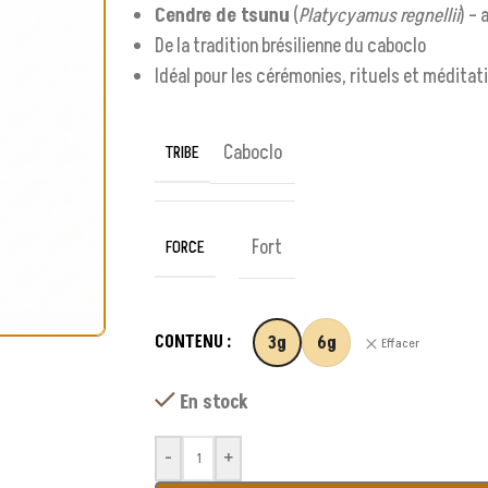
Cendre de tsunu
(
Platycyamus regnellii
) –
De la tradition brésilienne du caboclo
Idéal pour les cérémonies, rituels et méditat
Caboclo
TRIBE
Fort
FORCE
CONTENU
3g
6g
Effacer
En stock
-
+