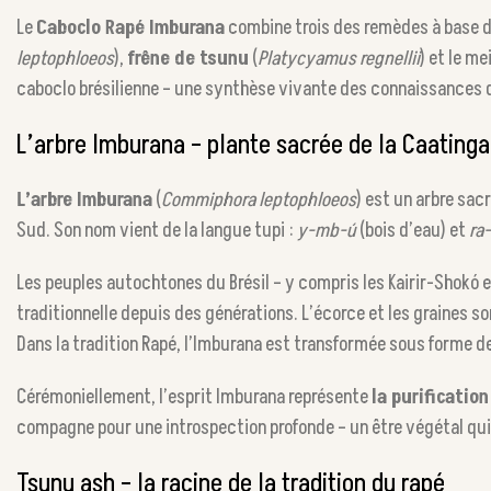
Le
Caboclo Rapé Imburana
combine trois des remèdes à base de
leptophloeos
),
frêne de tsunu
(
Platycyamus regnellii
) et le me
caboclo brésilienne – une synthèse vivante des connaissances d
L’arbre Imburana – plante sacrée de la Caatinga
L’arbre Imburana
(
Commiphora leptophloeos
) est un arbre sac
Sud. Son nom vient de la langue tupi :
y-mb-ú
(bois d’eau) et
ra
Les peuples autochtones du Brésil – y compris les Kairir-Shokó et
traditionnelle depuis des générations. L’écorce et les graines s
Dans la tradition Rapé, l’Imburana est transformée sous forme d
Cérémoniellement, l’esprit Imburana représente
la purificatio
compagne pour une introspection profonde – un être végétal qui f
Tsunu ash – la racine de la tradition du rapé