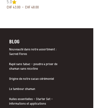
5.0
5.0
CHF
43.00
–
CHF
48.00
CHF
48.00
–
CHF
55.
BLOG
Nouveauté dans notre assortiment :
Sacred Flores
Rapé sans tabac – poudre à priser de
chaman sans nicotine
Origine de notre cacao cérémoniel
Le tambour chaman
Huiles essentielles – Starter Set –
Informations et applications