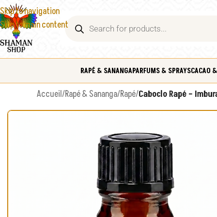
Skip to navigation
Skip to main content
RAPÉ & SANANGA
PARFUMS & SPRAYS
CACAO &
Accueil
/
Rapé & Sananga
/
Rapé
/
Caboclo Rapé – Imbura