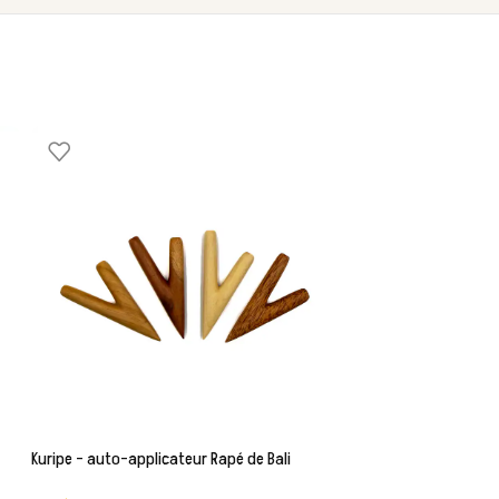
Kuripe – auto-applicateur Rapé de Bali
Tepi de Bali – Appli