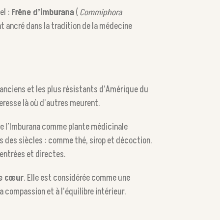
el :
Frêne d’imburana
(
Commiphora
t ancré dans la tradition de la médecine
 anciens et les plus résistants d’Amérique du
heresse là où d’autres meurent.
ex de l’Imburana comme plante médicinale
is des siècles : comme thé, sirop et décoction.
entrées et directes.
le cœur
. Elle est considérée comme une
 compassion et à l’équilibre intérieur.