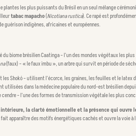
 plantes les plus puissants du Brésil en un seul mélange cérémoni
illeur
tabac mapacho
(
Nicotiana rustica
). Ce rapé est profondémen
e guérison indigènes, africaines et européennes.
ré du biome brésilien Caatinga – l’un des mondes végétaux les plus
-na
(faux) – « le faux imbu », un arbre qui survit en période de séc
 les Shokó – utilisent l’écorce, les graines, les feuilles et le lat
ont utilisées dans la médecine populaire du nord-est brésilien depu
e cendre – l’une des formes de transmission végétale les plus conc
n intérieure, la clarté émotionnelle et la présence qui ouvre 
ait apparaître des motifs énergétiques cachés et ouvre la voie à la